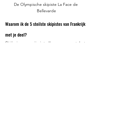
De Olympische skipiste La Face de 
Bellevarde
Waarom ik de 5 steilste skipistes van Frankrijk 
met je deel?
Skiën is voor mij niet alleen een sport; het 
is een passie, een ontsnapping, en een 
manier om mezelf uit te dagen. Deze 
pistes hebben me geleerd dat angst en 
adrenaline hand in hand gaan, en dat er 
niets is wat een overwinning zo zoet 
maakt als het overwinnen van je eigen 
grenzen.
Welke van deze pistes durf jij aan? Of heb 
je zelf een favoriet die mijn lijst zou 
moeten halen? Laat het me weten – ik 
hoor graag jullie verhalen!
Skiën