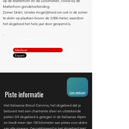
op de Matterhorn en de Dolomieten, vooral bij de
Matterhorn-gondelverbinding.
Zomer Skiën: Unieke mogelijkheid om ook in de zomer
te skiën op plaatsen boven de 3.000 meter, waardoor
het skigebied het hele jaar door geopend is.
Piste informatie
Live webcam
Het Italiaanse Breuil-Cervinia, het skigebied dat je
betovert met een charmante sfeer en uitstekende
pistes! Dit skigebied is gelegen in de Italiaanse Alpen
en biedt meer dan 150 kilometer aan pistes voor skiërs
van alle niveaus. Gecombineerd in het skigebied met