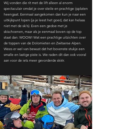
Wij vonden die rit met de lift alleen al enorm
spectaculair omdat je over steile en prachtige ijsplaten
heengaat. Eenmaal aangekomen dan kun je naar een
uitkijkpunt lopen (ja je leest het goed, dat kan helaas
niet met de ski’s). Even een gedoe met je
skischoenen, maar als je eenmaal boven op de top
staat dan: WOOW! Wat een prachtige uitzichten over
de toppen van de Dolomieten en Zwitserse Alpen.
Wees er wel van bewust dat het bovenste stukje een
smalle en lastige piste is. We raden dit dan ook vooral
aan voor de iets meer gevorderde skiër.