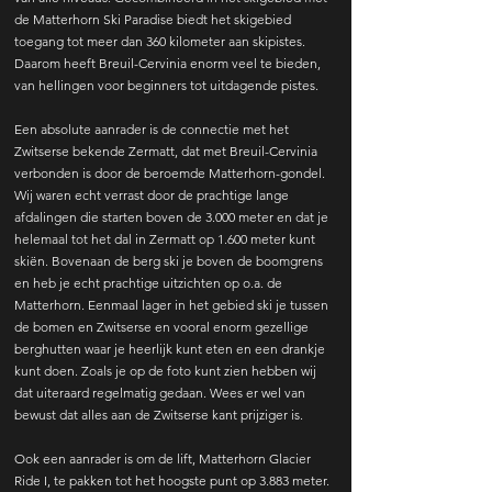
de Matterhorn Ski Paradise biedt het skigebied
toegang tot meer dan 360 kilometer aan skipistes.
Daarom heeft Breuil-Cervinia enorm veel te bieden,
van hellingen voor beginners tot uitdagende pistes.
Een absolute aanrader is de connectie met het
Zwitserse bekende Zermatt, dat met Breuil-Cervinia
verbonden is door de beroemde Matterhorn-gondel.
Wij waren echt verrast door de prachtige lange
afdalingen die starten boven de 3.000 meter en dat je
helemaal tot het dal in Zermatt op 1.600 meter kunt
skiën. Bovenaan de berg ski je boven de boomgrens
en heb je echt prachtige uitzichten op o.a. de
Matterhorn. Eenmaal lager in het gebied ski je tussen
de bomen en Zwitserse en vooral enorm gezellige
berghutten waar je heerlijk kunt eten en een drankje
kunt doen. Zoals je op de foto kunt zien hebben wij
dat uiteraard regelmatig gedaan. Wees er wel van
bewust dat alles aan de Zwitserse kant prijziger is.
Ook een aanrader is om de lift, Matterhorn Glacier
Ride I, te pakken tot het hoogste punt op 3.883 meter.