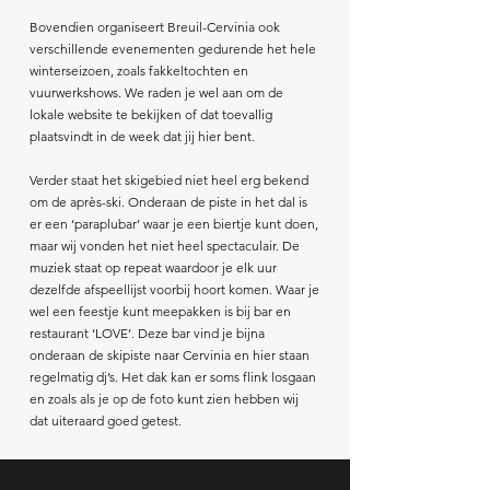
Bovendien organiseert Breuil-Cervinia ook
verschillende evenementen gedurende het hele
winterseizoen, zoals fakkeltochten en
vuurwerkshows. We raden je wel aan om de
lokale website te bekijken of dat toevallig
plaatsvindt in de week dat jij hier bent.
Verder staat het skigebied niet heel erg bekend
om de après-ski. Onderaan de piste in het dal is
er een ‘paraplubar’ waar je een biertje kunt doen,
maar wij vonden het niet heel spectaculair. De
muziek staat op repeat waardoor je elk uur
dezelfde afspeellijst voorbij hoort komen. Waar je
wel een feestje kunt meepakken is bij bar en
restaurant ‘LOVE’. Deze bar vind je bijna
onderaan de skipiste naar Cervinia en hier staan
regelmatig dj’s. Het dak kan er soms flink losgaan
en zoals als je op de foto kunt zien hebben wij
dat uiteraard goed getest.