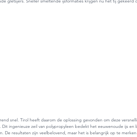
 gletsjers. Sneller smeltende ijsformaties krijgen nu het tij gekeerd 
merend snel. Tirol heeft daarom de oplossing gevonden om deze versnell
jl. Dit ingenieuze zeil van polypropyleen bedekt het eeuwenoude ijs en
. De resultaten zijn veelbelovend, maar het is belangrijk op te merken