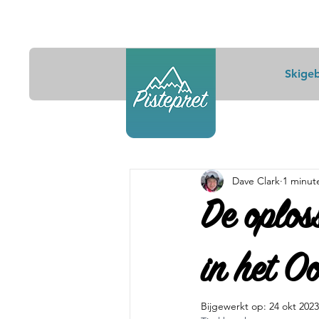
Skige
Dave Clark
1 minut
De oplos
in het Oo
Bijgewerkt op:
24 okt 2023