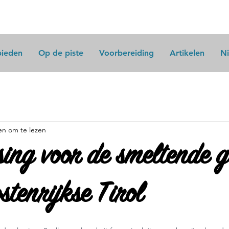
bieden
Op de piste
Voorbereiding
Artikelen
N
en om te lezen
sing voor de smeltende g
stenrijkse Tirol