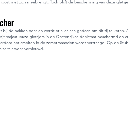
enpost met zich meebrengt. Toch blijft de bescherming van deze gletsj
.
scher
et bij de pakken neer en wordt er alles aan gedaan om dit tij te keren. A
ijf majestueuze gletsjers in de Oostenrijkse deelstaat beschermd op cr
 waardoor het smelten in de zomermaanden wordt vertraagd. Op de Stuba
s zelfs alweer vernieuwd.