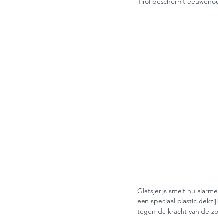
Tirol beschermt eeuwenoude
Gletsjerijs smelt nu alar
een speciaal plastic dekzi
tegen de kracht van de zon