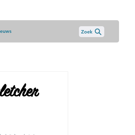
ieuws
Zoek
letcher