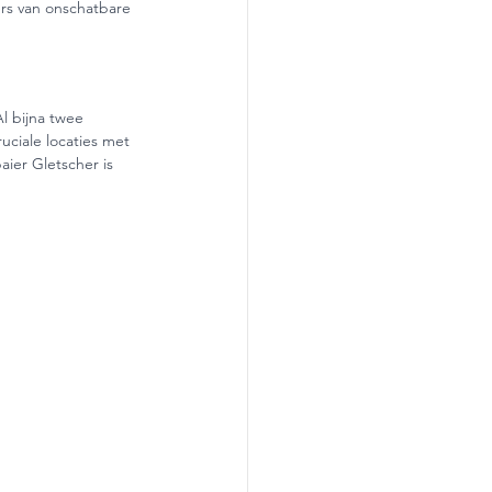
ers van onschatbare 
l bijna twee 
uciale locaties met 
ier Gletscher is 