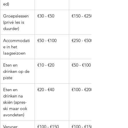
ed)
Groepslessen 
€30 - €50
€150 - €250
(privé les is 
duurder)
Accommodati
€50 - €100
€250 - €500
e in het 
laagseizoen
Eten en 
€10 - €20
€50 - €100
drinken op de 
piste
Eten en 
€20 - €40
€100 - €200
drinken na 
skiën (apres-
ski maar ook 
avondeten)
Vervoer 
€100 - €150
€100 - €150