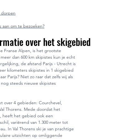
 dorpen
es aan om te bezoeken?
rmatie over het skigebied
de Franse Alpen, is het grootste 
 meer dan 600 km skipistes kun je echt 
gelijking, de afstand Parijs - Utrecht is 
r kilometers skipistes in 1 skigebied 
ar Parijs? Niet zo raar dat zelfs wij als 
nog steeds nieuwe skipistes 
kt over 4 gebieden: Courchevel, 
Val Thorens. Mede doordat het 
s, heeft het gebied ook een 
hil, variërend van 1.300 meter tot 
u. In Val Thorens ski je van prachtige 
laire uitzichten op omliggende 