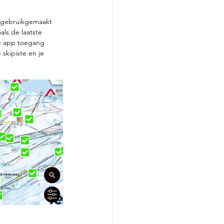
j gebruikgemaakt 
ls de laatste 
de app toegang 
skipiste en je 