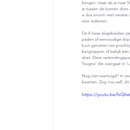
bergen, maar als je naar St.
je tussen de bomen door e
is dus enorm veel variatie
voor iedereen. 
De 4 losse skigebieden zi
paden of eenvoudige skipi
kunt genieten van prachtig
bergtoppen of bekijk één
skiet. Deze verbindingspad
Tougne’ die overgaat in ‘L
Nog niet overtuigd? In ond
kwamen. Zeg nou zelf, dit 
https://youtu.be/fsQf