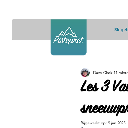
Skige
Dave Clark
11 minu
Les 3 Va
sneeuwpr
Bijgewerkt op:
9 jan 2025