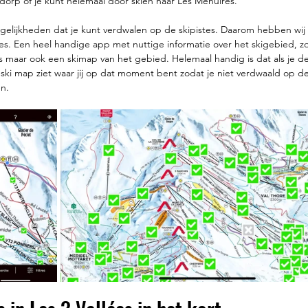
orp of je kunt helemaal door skiën naar Les Menuires.
ogelijkheden dat je kunt verdwalen op de skipistes. Daarom hebben wi
es. Een heel handige app met nuttige informatie over het skigebied, zoa
s maar ook een skimap van het gebied. Helemaal handig is dat als je 
 ski map ziet waar jij op dat moment bent zodat je niet verdwaald op de 
n. 