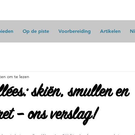
bieden
Op de piste
Voorbereiding
Artikelen
N
ten om te lezen
llées: skiën, smullen en
et – ons verslag!