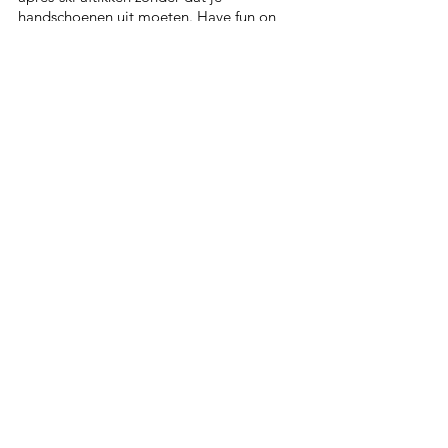
handschoenen uit moeten. Have fun on 
the slopes!
Skikleding
Gerelateerde posts