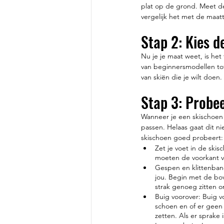
plat op de grond. Meet de
vergelijk het met de maat
Stap 2: Kies d
Nu je je maat weet, is het
van beginnersmodellen tot
van skiën die je wilt doen.
Stap 3: Probe
Wanneer je een skischoen h
passen. Helaas gaat dit ni
skischoen goed probeert:
Zet je voet in de skis
moeten de voorkant v
Gespen en klittenban
jou. Begin met de bo
strak genoeg zitten o
Buig voorover: Buig v
schoen en of er geen 
zetten. Als er sprake