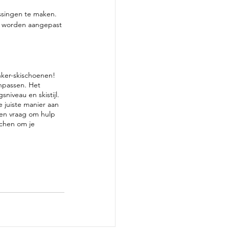
assingen te maken. 
n worden aangepast 
nker-skischoenen! 
npassen. Het 
niveau en skistijl. 
 juiste manier aan 
 en vraag om hulp 
achen om je 