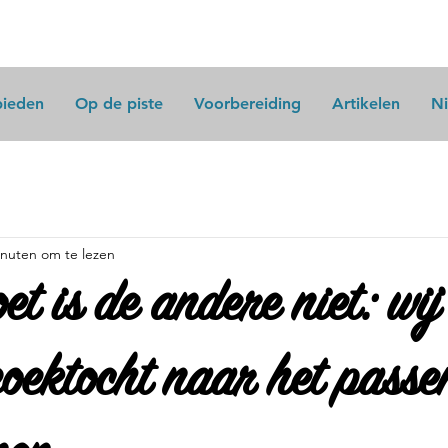
bieden
Op de piste
Voorbereiding
Artikelen
N
inuten om te lezen
et is de andere niet: wij
 zoektocht naar het passe