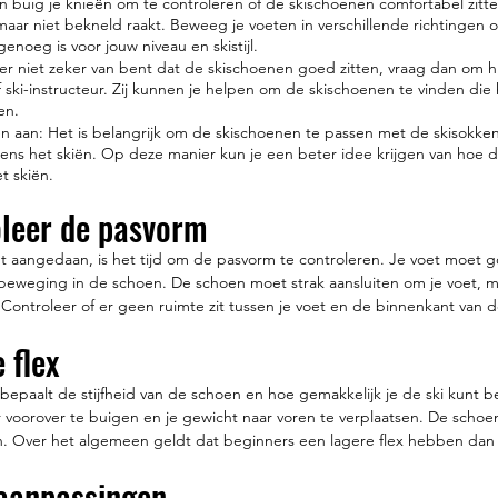
 buig je knieën om te controleren of de skischoenen comfortabel zitte
, maar niet bekneld raakt. Beweeg je voeten in verschillende richtingen 
genoeg is voor jouw niveau en skistijl.
 er niet zeker van bent dat de skischoenen goed zitten, vraag dan om h
 ski-instructeur. Zij kunnen je helpen om de skischoenen te vinden die 
en.
en aan: Het is belangrijk om de skischoenen te passen met de skisokken
ens het skiën. Op deze manier kun je een beter idee krijgen van hoe 
et skiën.
oleer de pasvorm
t aangedaan, is het tijd om de pasvorm te controleren. Je voet moet g
 beweging in de schoen. De schoen moet strak aansluiten om je voet, ma
Controleer of er geen ruimte zit tussen je voet en de binnenkant van d
 flex
bepaalt de stijfheid van de schoen en hoe gemakkelijk je de ski kunt b
 voorover te buigen en je gewicht naar voren te verplaatsen. De schoen 
n. Over het algemeen geldt dat beginners een lagere flex hebben dan
aanpassingen