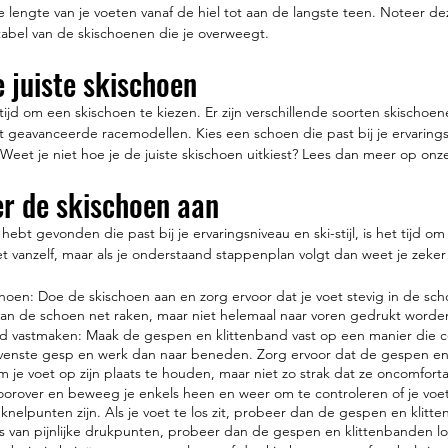
 lengte van je voeten vanaf de hiel tot aan de langste teen. Noteer de
tabel van de skischoenen die je overweegt.
e juiste skischoen
 tijd om een skischoen te kiezen. Er zijn verschillende soorten skischoe
 geavanceerde racemodellen. Kies een schoen die past bij je ervaringsn
 Weet je niet hoe je de juiste skischoen uitkiest?
Lees dan meer op onze
er de skischoen aan
ebt gevonden die past bij je ervaringsniveau en ski-stijl, is het tijd o
et vanzelf, maar als je onderstaand stappenplan volgt dan weet je zeker
choen: Doe de skischoen aan en zorg ervoor dat je voet stevig in de sch
an de schoen net raken, maar niet helemaal naar voren gedrukt worde
d vastmaken: Maak de gespen en klittenband vast op een manier die co
venste gesp en werk dan naar beneden. Zorg ervoor dat de gespen en
m je voet op zijn plaats te houden, maar niet zo strak dat ze oncomfor
oorover en beweeg je enkels heen en weer om te controleren of je voet 
knelpunten zijn. Als je voet te los zit, probeer dan de gespen en klitte
 is van pijnlijke drukpunten, probeer dan de gespen en klittenbanden l