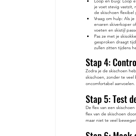
Loop en buig: Loop en
je voet stevig vastzit
de skischoen flexibel 
Vraag om hulp: Als je
ervaren skiverkoper of
voeten en skistijl pass
Pas ze met je skisokk
gesproken draagt tijd
zullen zitten tijdens h
Stap 4: Contr
Zodra je de skischoen heb
skischoen, zonder te veel
oncomfortabel aanvoelen. 
Stap 5: Test de
De flex van een skischoen 
flex van de skischoen door
maar niet te veel bewege
Stap 6: Maak 