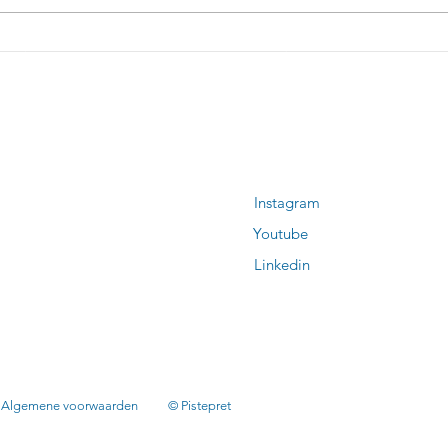
Bescherm je ogen op de piste - Waarom
BOA-sl
nderwerpen
Volgen
zonnebrillen dragen tijdens wintersport?
skisch
iën
Nieuwsalerts ontvangen?
zondheid en Veiligheid
Tiktok
ikleding
Instagram
imateriaal en onderhoud
Youtube
ps en tricks
Linkedin
to
gemene voorwaarden © Pistepret