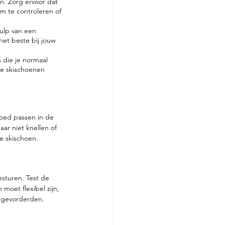
n. Zorg ervoor dat 
om te controleren of 
ulp van een 
het beste bij jouw 
 die je normaal 
de skischoenen 
oed passen in de 
ar niet knellen of 
e skischoen.
esturen. Test de 
moet flexibel zijn, 
 gevorderden. 