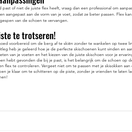
 past of niet de juiste flex heeft, vraag dan een professional om aanp
n aangepast aan de vorm van je voet, zodat ze beter passen. Flex ka
 gespen van de schoen te vervangen.
ste te trotseren! 
 goed voorbereid om de berg af te skiën zonder te wankelen op twee li
itleg heb je geleerd hoe je de perfecte skischoenen kunt vinden en aa
ten van je voeten en het kiezen van de juiste skischoen voor je ervarings
en hebt gevonden die bij je past, is het belangrijk om de schoen op de
n flex te controleren. Vergeet niet om te passen met je skisokken aan
ben je klaar om te schitteren op de piste, zonder je vrienden te laten l
nen!