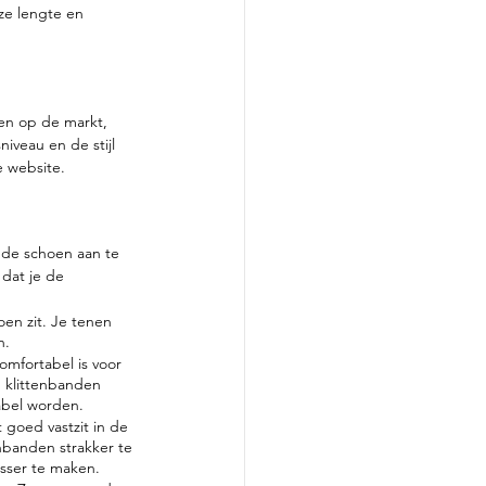
ze lengte en 
nen op de markt, 
iveau en de stijl 
 website.
m de schoen aan te 
 dat je de 
oen zit. Je tenen 
n.
mfortabel is voor 
 klittenbanden 
tabel worden.
goed vastzit in de 
nbanden strakker te 
osser te maken.