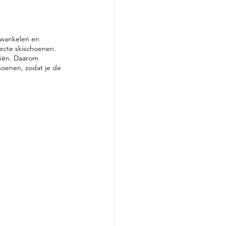
g wankelen en 
ecte skischoenen. 
kiën. Daarom 
oenen, zodat je de 