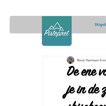
Skige
René Harmsen
4 m
De ene vo
je in de