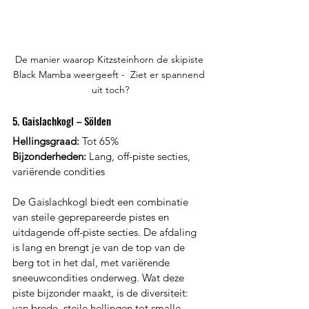
De manier waarop Kitzsteinhorn de skipiste 
Black Mamba weergeeft -  Ziet er spannend 
uit toch?
5. Gaislachkogl – Sölden
Hellingsgraad:
 Tot 65%
Bijzonderheden:
 Lang, off-piste secties, 
variërende condities
De Gaislachkogl biedt een combinatie 
van steile geprepareerde pistes en 
uitdagende off-piste secties. De afdaling 
is lang en brengt je van de top van de 
berg tot in het dal, met variërende 
sneeuwcondities onderweg. Wat deze 
piste bijzonder maakt, is de diversiteit: 
van brede, steile hellingen tot smalle 