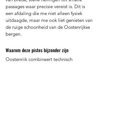
passages waar precisie vereist is. Dit is 
een afdaling die me niet alleen fysiek 
uitdaagde, maar me ook liet genieten van 
de ruige schoonheid van de Oostenrijkse 
bergen.
Waarom deze pistes bijzonder zijn
Oostenrijk combineert technisch 
uitdagende pistes met een unieke sfeer. 
Of het nu gaat om de extreme 
hellingsgraad van de Harakiri of de 
historische betekenis van de Streif, elke 
afdaling biedt iets speciaals. Deze pistes 
zijn meer dan alleen afdalingen – het zijn 
ervaringen die je bijblijven, waarin 
adrenaline, natuur en techniek 
samenkomen.
Durf jij de steilste skipistes van Oostenrijk te 