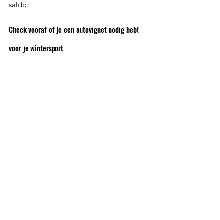
saldo.
Check vooraf of je een autovignet nodig hebt 
voor je wintersport
Zorg ervoor dat je altijd vooraf 
controleert welke vignetten je nodig hebt 
voor je reis. Zo voorkom je onaangename 
verrassingen en kun je volop genieten van 
je wintersportavontuur. Veel plezier op de 
besneeuwde pistes!
Voorbereiding