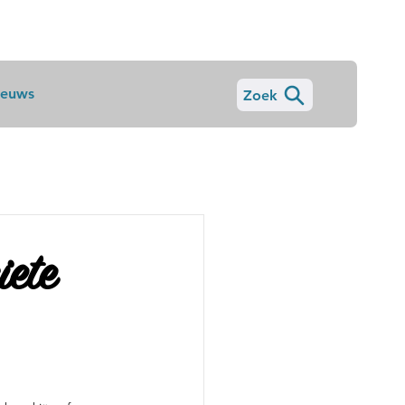
ieuws
Zoek
iete