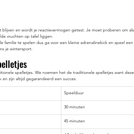
ert blijven en wordt je reactievermogen getest. Je moet proberen om al
lfde vruchten op tafel liggen.
e familie te spelen dus ga voor een kleine adrenalinekick en speel een
ens je wintersport.
elletjes 
aditionele spelletjes. We noemen het de traditionele spelletjes want deze
uk en zijn altijd gegarandeerd een succes.
Speelduur
30 minuten
45 minuten