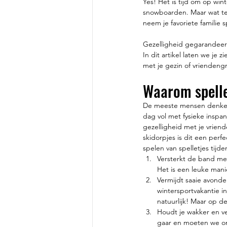
Yes! Het is tijd om op win
snowboarden. Maar wat te 
neem je favoriete familie 
Gezelligheid gegarandeerd
In dit artikel laten we je
met je gezin of vriendeng
Waarom spelle
De meeste mensen denken 
dag vol met fysieke inspan
gezelligheid met je vriend
skidorpjes is dit een perf
spelen van spelletjes tijd
Versterkt de band met
Het is een leuke mani
Vermijdt saaie avonde
wintersportvakantie in
natuurlijk! Maar op d
Houdt je wakker en ver
gaar en moeten we ons