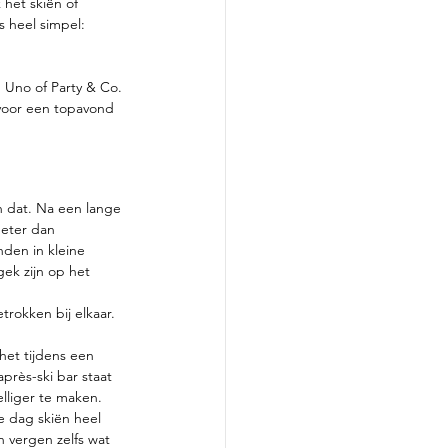
het skiën of 
 heel simpel: 
 Uno of Party & Co. 
t voor een topavond 
 dat. Na een lange 
beter dan 
nden in kleine 
ek zijn op het 
rokken bij elkaar. 
het tijdens een 
près-ski bar staat 
lliger te maken. 
le dag skiën heel 
 vergen zelfs wat 