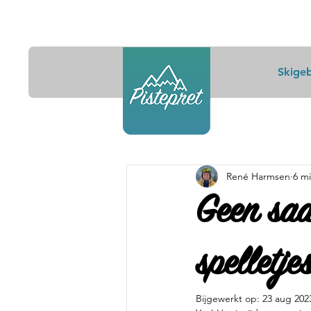
Skige
René Harmsen
6 m
Geen saa
spelletje
Bijgewerkt op:
23 aug 202