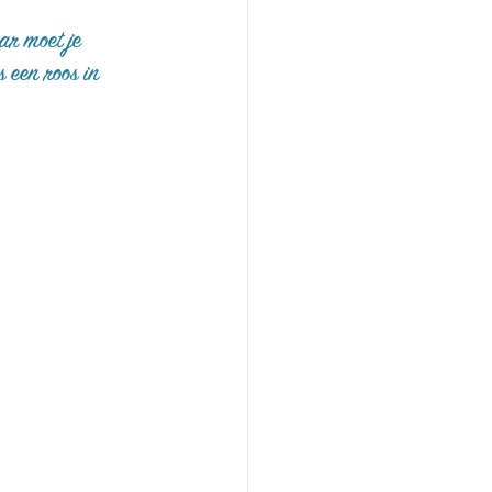
ar moet je 
 een roos in 