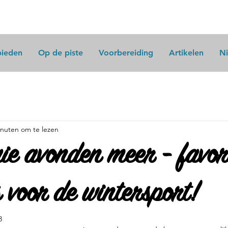
bieden
Op de piste
Voorbereiding
Artikelen
N
inuten om te lezen
ie avonden meer - favor
s voor de wintersport!
3