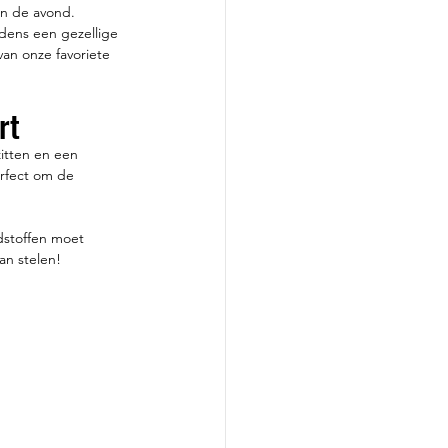
 in de avond.
jdens een gezellige 
van onze favoriete 
rt
zitten en een 
erfect om de 
dstoffen moet 
an stelen!