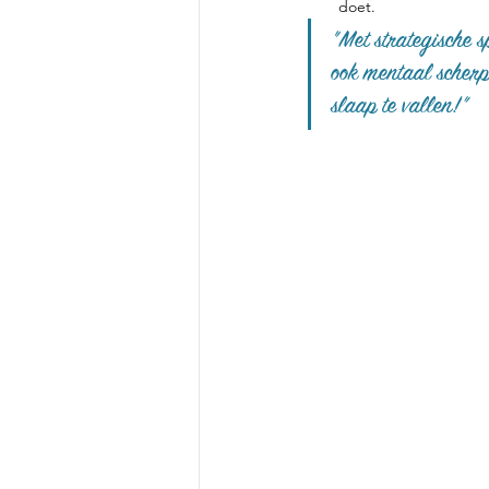
doet.
"Met strategische s
ook mentaal scherp
slaap te vallen!”