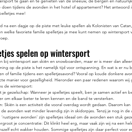
tersport te gaan en te genieten van de sneeuw, de bergen en natuurlijk 
doen tijdens de avonden in het hotel of appartement? Het antwoord is
spelletjes mee!
 na een dagje op de piste met leuke spellen als Kolonisten van Catan,
 zien welke favoriete familie spelletjes je mee kunt nemen op winterspor
roep.
tjes spelen op wintersport
bij wintersport aan skiën en snowboarden, maar er is meer dan alleen
ning op de piste is het namelijk tijd voor ontspanning. En wat is er nu 
en of familie tijdens een spelletjesavond? Vooral op koude donkere avo
ecte manier voor gezelligheid. Hieronder een paar redenen waarom wij g
ens de wintersport:
 je gezelschap: Wanneer je spelletjes speelt, ben je samen actief en bet
er om elkaar beter te leren kennen en de band te versterken.
n: Skiën is een activiteit die vooral overdag wordt gedaan. Daarom kan 
 de avonden wat minder levendig zijn in skidorpjes. Tenzij je nog in de a
e ‘rustigere avonden’ zijn spelletjes ideaal om de avonden een stuk geze
groot je concentratie: Dit klinkt heel erg, maar vaak zijn wij na een he
zelf echt wakker houden. Sommige spelletjes zijn daar perfect voor en