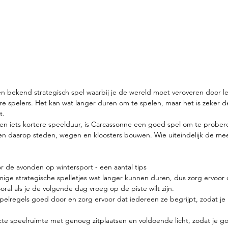
 en bekend strategisch spel waarbij je de wereld moet veroveren door le
e spelers. Het kan wat langer duren om te spelen, maar het is zeker d
t.
een iets kortere speelduur, is Carcassonne een goed spel om te probere
en daarop steden, wegen en kloosters bouwen. Wie uiteindelijk de mee
or de avonden op wintersport - een aantal tips
ige strategische spelletjes wat langer kunnen duren, dus zorg ervoor d
ral als je de volgende dag vroeg op de piste wilt zijn.
pelregels goed door en zorg ervoor dat iedereen ze begrijpt, zodat je h
te speelruimte met genoeg zitplaatsen en voldoende licht, zodat je go