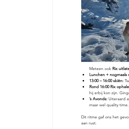
Meteen ook 
Rix uitlat
Lunchen + nogmaals s
13:00 – 16:00 skiën: 
Tw
Rond 16:00 Rix ophalen
hij erbij kon zijn. G
’s Avonds: 
Uiteraard a
maar wel quality time.
Dit ritme gaf ons het gevo
aan rust.