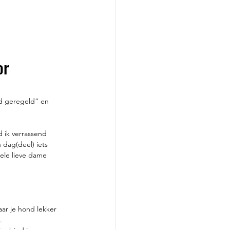
or 
ed geregeld” en 
 ik verrassend 
 dag(deel) iets 
hele lieve dame 
ar je hond lekker 
.