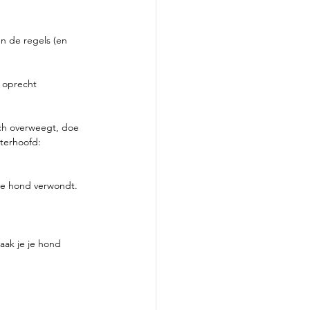
n de regels (en 
 oprecht 
tóch overweegt, doe 
hterhoofd:
f je hond verwondt.
ak je je hond 