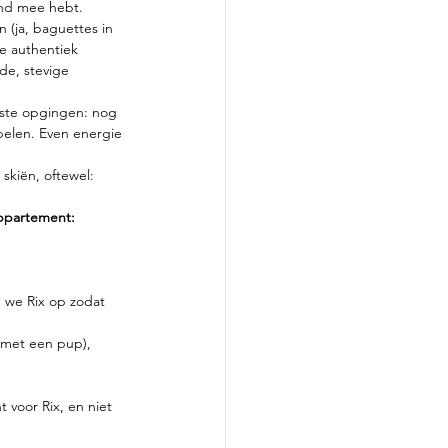
hond mee hebt.
 (ja, baguettes in 
e authentiek 
de, stevige 
iste opgingen: nog 
pelen. Even energie 
 skiën, oftewel: 
appartement: 
 we Rix op zodat 
 met een pup), 
 voor Rix, en niet 