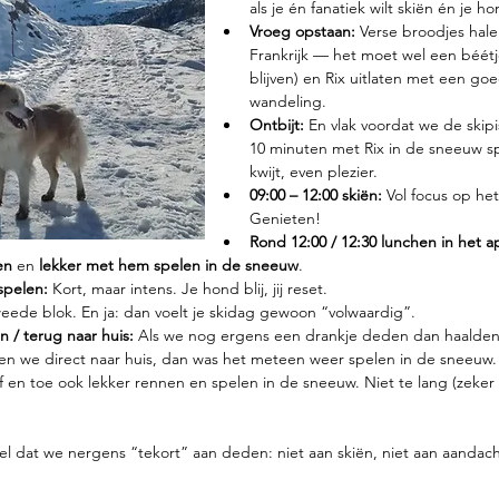
als je én fanatiek wilt skiën én je 
Vroeg opstaan: 
Verse broodjes halen
Frankrijk — het moet wel een béétj
blijven) en Rix uitlaten met een goe
wandeling.
Ontbijt: 
En vlak voordat we de skip
10 minuten met Rix in de sneeuw s
kwijt, even plezier.
09:00 – 12:00 skiën: 
Vol focus op het
Genieten!
Rond 12:00 / 12:30 lunchen in het 
en
 en 
lekker met hem spelen in de sneeuw
.
pelen: 
Kort, maar intens. Je hond blij, jij reset.
eede blok. En ja: dan voelt je skidag gewoon “volwaardig”.
 / terug naar huis: 
Als we nog ergens een drankje deden dan haalden
ingen we direct naar huis, dan was het meteen weer spelen in de sneeuw.
f en toe ook lekker rennen en spelen in de sneeuw. Niet te lang (zeker
el dat we nergens “tekort” aan deden: niet aan skiën, niet aan aandacht