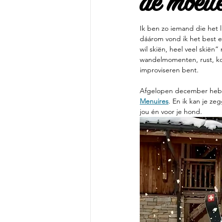
de moeit
Ik ben zo iemand die het li
dáárom vond ik het best 
wil skiën, heel veel skië
wandelmomenten, rust, kou
improviseren bent.
Afgelopen december hebbe
Menuires
. En ik kan je zeg
jou én voor je hond.