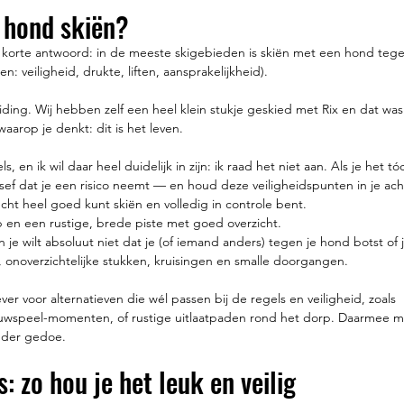
 hond skiën?
et korte antwoord: in de meeste skigebieden is skiën met een hond tege
 veiligheid, drukte, liften, aansprakelijkheid).
iding. Wij hebben zelf een heel klein stukje geskied met Rix en dat was
aarop je denkt: dit is het leven.
s, en ik wil daar heel duidelijk in zijn: ik raad het niet aan. Als je het 
sef dat je een risico neemt — en houd deze veiligheidspunten in je ac
écht heel goed kunt skiën en volledig in controle bent.
ip en een rustige, brede piste met goed overzicht.
 en je wilt absoluut niet dat je (of iemand anders) tegen je hond botst o
, onoverzichtelijke stukken, kruisingen en smalle doorgangen.
iever voor alternatieven die wél passen bij de regels en veiligheid, zoals 
uwspeel-momenten, of rustige uitlaatpaden rond het dorp. Daarmee ma
onder gedoe.
: zo hou je het leuk en veilig