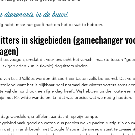
n dierenarts in de buurt
ig hebt, maar het geeft rust om het paraat te hebben.
sitters in skigebieden (gamechanger vo
dagen)
wil toevoegen, omdat dit voor ons echt het verschil maakte tussen “go
l skigebieden kun je (lokale) dogsitters vinden.
e van Les 3 Vallées werden dit soort contacten zelfs benoemd. Dat vond
tellend want het is blijkbaar heel normaal dat wintersporters soms een
terwijl de hond óók een fijne dag heeft. Wij hebben via die route een 
e met Rix wilde wandelen. En dat was precies wat we nodig hadden.
dag: wandelen, snuffelen, aandacht, op zijn tempo.
 gebied vaak goed en weten dus precies welke paden rustig zijn en wa
an dat jij in je skibroek met Google Maps in de sneeuw staat te zwaaien)