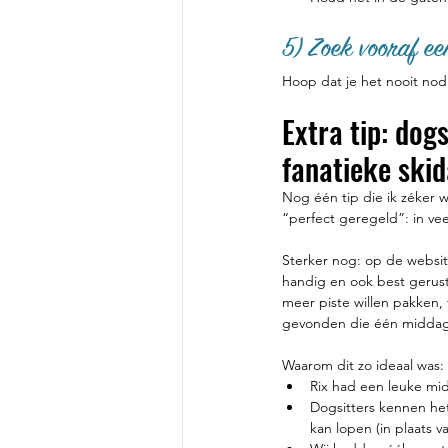
5) Zoek vooraf ee
Hoop dat je het nooit nod
Extra tip: dog
fanatieke ski
Nog één tip die ik zéker 
“perfect geregeld”: in vee
Sterker nog: op de websit
handig en ook best gerusts
meer piste willen pakken, 
gevonden die één middagj
Waarom dit zo ideaal was:
Rix had een leuke mid
Dogsitters kennen het
kan lopen (in plaats v