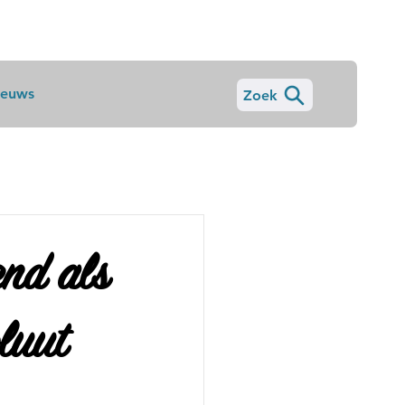
ieuws
Zoek
end als
luut