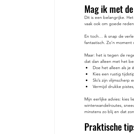
Mag ik met de
Dit is een belangrijke. H
vaak ook om goede redenen:
En toch… ik snap de verle
fantastisch. Zo’n moment w
Maar: het is tegen de regel
dat dan alleen met het be
Doe het alleen als je 
Kies een rustig tijdst
Ski’s zijn vlijmscherp
Vermijd drukke pistes
Mijn eerlijke advies: kies l
winterwandelroutes, snee
minstens zo blij en dat z
Praktische tips