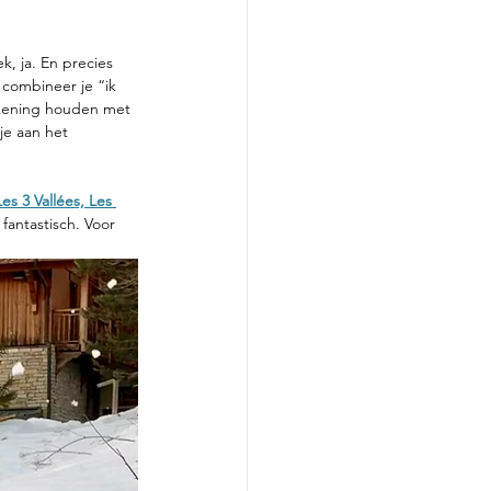
k, ja. En precies 
combineer je “ik 
rekening houden met 
je aan het 
Les 3 Vallées, Les 
 fantastisch. Voor 