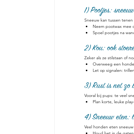
1) Pootjes: sneeuw
Sneeuw kan tussen tenen g
Neem pootwax mee of 
Spoel pootjes na wan
2) Kou: ook stoer
Zeker als ze stilstaan of no
Overweeg een hondenj
Let op signalen: trille
3) Rust is net zo 
Vooral bij pups: te veel s
Plan korte, leuke pla
4) Sneeuw eten: l
Veel honden eten sneeuw a
Houd het in de gaten