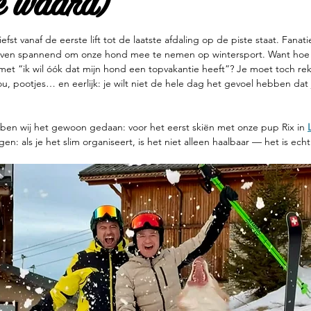
e waard)
efst vanaf de eerste lift tot de laatste afdaling op de piste staat. Fanatie
even spannend om onze hond mee te nemen op wintersport. Want hoe 
n” met “ik wil óók dat mijn hond een topvakantie heeft”? Je moet toch 
, pootjes… en eerlijk: je wilt niet de hele dag het gevoel hebben dat 
n wij het gewoon gedaan: voor het eerst skiën met onze pup Rix in 
gen: als je het slim organiseert, is het niet alleen haalbaar — het is echt