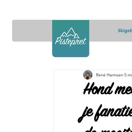
Skige
René Harmsen
5 m
Hond mee
je fanat