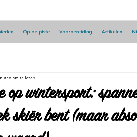
bieden
Op de piste
Voorbereiding
Artikelen
N
inuten om te lezen
 op wintersport: spann
iek skiër bent (maar abso