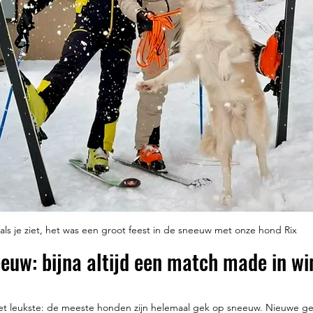
als je ziet, het was een groot feest in de sneeuw met onze hond Rix
uw: bijna altijd een match made in wi
t leukste: de meeste honden zijn helemaal gek op sneeuw. Nieuwe ge