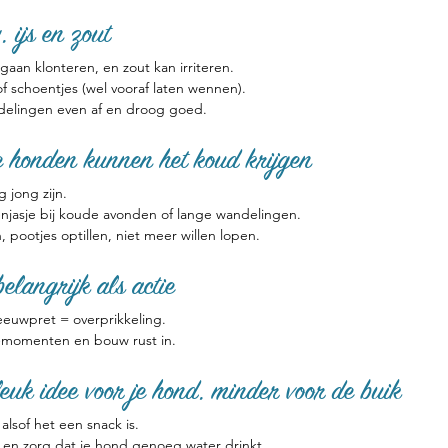
, ijs en zout
aan klonteren, en zout kan irriteren.
schoentjes (wel vooraf laten wennen).
delingen even af en droog goed.
e honden kunnen het koud krijgen
g jong zijn.
asje bij koude avonden of lange wandelingen.
n, pootjes optillen, niet meer willen lopen.
belangrijk als actie
neeuwpret = overprikkeling.
y-momenten en bouw rust in.
euk idee voor je hond, minder voor de buik
lsof het een snack is.
 en zorg dat je hond genoeg water drinkt.