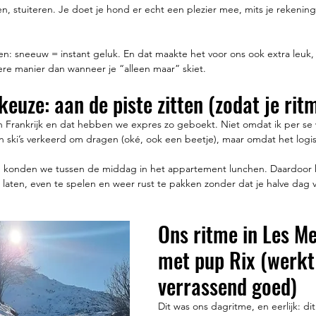
en, stuiteren. Je doet je hond er echt een plezier mee, mits je rekenin
n: sneeuw = instant geluk. En dat maakte het voor ons ook extra leuk, 
re manier dan wanneer je “alleen maar” skiet.
euze: aan de piste zitten (zodat je rit
 in Frankrijk en dat hebben we expres zo geboekt. Niet omdat ik per se 
 ski’s verkeerd om dragen (oké, ook een beetje), maar omdat het logist
, konden we tussen de middag in het appartement lunchen. Daardoor kr
laten, even te spelen en weer rust te pakken zonder dat je halve dag
Ons ritme in Les Me
met pup Rix (werkt
verrassend goed)
Dit was ons dagritme, en eerlijk: di