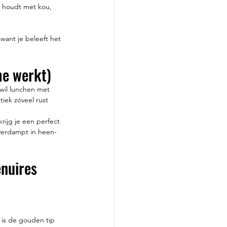
g houdt met kou, 
want je beleeft het 
me werkt)
wil lunchen met 
iek zóveel rust 
ijg je een perfect 
 verdampt in heen-
nuires 
 
t is de gouden tip 