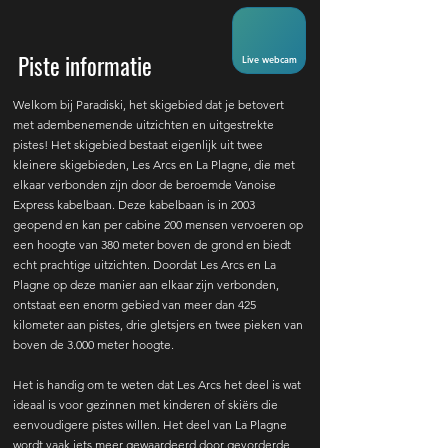
Piste informatie
Live webcam
Welkom bij Paradiski, het skigebied dat je betovert
met adembenemende uitzichten en uitgestrekte
pistes! Het skigebied bestaat eigenlijk uit twee
kleinere skigebieden, Les Arcs en La Plagne, die met
elkaar verbonden zijn door de beroemde Vanoise
Express kabelbaan. Deze kabelbaan is in 2003
geopend en kan per cabine 200 mensen vervoeren op
een hoogte van 380 meter boven de grond en biedt
echt prachtige uitzichten. Doordat Les Arcs en La
Plagne op deze manier aan elkaar zijn verbonden,
ontstaat een enorm gebied van meer dan 425
kilometer aan pistes, drie gletsjers en twee pieken van
boven de 3.000 meter hoogte.
Het is handig om te weten dat Les Arcs het deel is wat
ideaal is voor gezinnen met kinderen of skiërs die
eenvoudigere pistes willen. Het deel van La Plagne
wordt vaak iets meer gewaardeerd door gevorderde