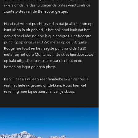
skiërs omdat je daar uitdagende pistes vindt zoals de
zwarte pistes van de Bellecôte-gletsjer.
Naast dat wij het prachtig vinden dat je alle kanten op
kunt skiën in dit gebied, is het ook heel leuk dat het
gebied heel afwisselend is qua hoogtes. Het hoogste
punt ligt op ongeveer 3.226 meter op de L'Aiguille
Rouge (zie foto) en het laagste punt rond de 1.250
meter bij het dorp Montchavin. Je skiet hierdoor zowel
op kale uitgestrekte vlaktes maar ook tussen de
bomen op lager gelegen pistes.
Ben jij net als wij een zeer fanatieke skiër, dan wil je
vast het hele skigebied ontdekken. Houd hier wel
rekening mee bij de
aanschaf van je skipas.