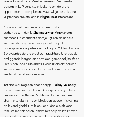
kun je lopend vanaf Centre bereiken. De meeste
dorpen in La Plagne staan bekend om de grote
appartementencomplexen. Maar, wil je liever kleine
vrijstaande chalets, dan is
Plagne 1800
interessant.
Als je op zoek bent naar iets meer rust en
authenticiteit, dan is
Champagny en Vanoise
een
aanrader. Dit charmante dorpje ligt aan de andere
kant van de berg maar is aangesloten op de
hogergelegen skipistes van La Plagne. Dit traditionele
Savoyaardse dorpje biedt een prachtig uitzicht op de
omliggende bergen en heeft een gemoedelijke sfeer.
Het is een ideale uitvalsbasis voor skiërs die houden
van rust, natuur en een dorpse traditionele sfeer. Wij
vinden dit echt een aanrader.
Tot slot is er nog één ander dorpje,
Peisey-Vallandry
,
die we graag met je delen. Dit dorp is gelegen tussen
Les Arcs en La Plagne. Dit kleine dorpje heeft een
charmante uitstraling en biedt een goede mix van rust
en levendigheid. Het is ook een ideale plek voor
families met kinderen, omdat het dorp beschikt over
een kinderopvang en verschillende pistes voor