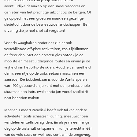
avontuurlijke rit maken op een sneeuwscooter en
genieten van het prachtige uitzicht op de bergen. Of
ga op pad met een groep en maak een gezellige
sledetocht door de besneeuwde landschappen. Een
ervaring die je niet snel zal vergeten!
Voor de waaghalzen onder ons zijn er ook
verschillende off-piste activiteiten, zoals ijsklimmen
en freeriden. Met een ervaren gids ontdek je de
mooiste en meest uitdagende routes en ervaar je de
vrijheid van het off-piste skiën. Houd je van snelheid
dan is een ritje op de bobsleebaan misschien een
aanrader. De bobsleebaan is voor de Winterspelen
van 1992 gebouwd en je kunt met een professionele
stuurman een indrukwekkende (en vooral snelle) rit
naar beneden maken.
Maar er is meer! Paradiski heeft ook tal van andere
activiteiten zoals schaatsen, curling, sneeuwschoen
wandelen en zelfs paragliden. En als je na een lange
dag op de piste wilt ontspannen, kun je terecht in één
van de vele spa's en wellness-centra in de omgeving.